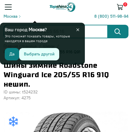
0
Москва
8 (800) 511-98-94
Ваш город
Москва
?
Это поможет показать товары, которые
находятся в вашем городе
Главная страница
Шины
Roadstone Winguard Ice 205/55 R16 Q91
Да
Выбрать другой
Шины зимние Roadstone
Winguard Ice 205/55 R16 91Q
нешип.
ID шины: t524232
Артикул: 4275