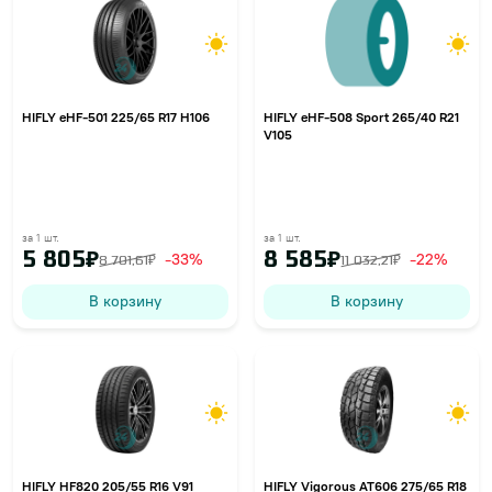
HIFLY eHF-501 225/65 R17 H106
HIFLY eHF-508 Sport 265/40 R21
V105
за 1 шт.
за 1 шт.
5 805₽
8 585₽
-33%
-22%
8 701,61₽
11 032,21₽
В корзину
В корзину
HIFLY HF820 205/55 R16 V91
HIFLY Vigorous AT606 275/65 R18