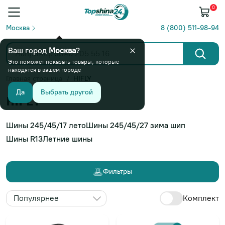
0
Москва
8 (800) 511-98-94
Ваш город
Москва
?
Это поможет показать товары, которые
находятся в вашем городе
Главная страница
HIFLY
Да
Выбрать другой
HIFLY
Шины 245/45/17 лето
Шины 245/45/27 зима шип
Шины R13
Летние шины
Фильтры
Популярнее
Комплект