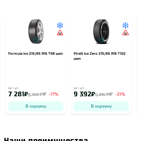
Formula Ice 215/65 R16 T98 шип
Pirelli Ice Zero 215/65 R16 T102
шип
i
за 1 шт.
за 1 шт.
з
7 281₽
9 392₽
-17%
-21%
8 768,24₽
11 816,34₽
В корзину
В корзину
Наши преимущества