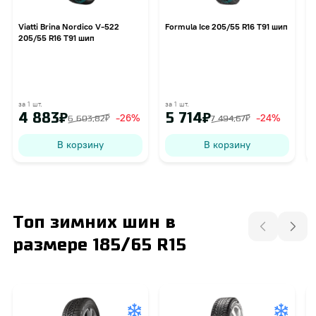
Viatti Brina Nordico V-522
Formula Ice 205/55 R16 T91 шип
P
205/55 R16 T91 шип
за 1 шт.
за 1 шт.
з
4 883₽
5 714₽
-26%
-24%
6 603,82₽
7 494,67₽
В корзину
В корзину
Топ зимних шин в
размере 185/65 R15