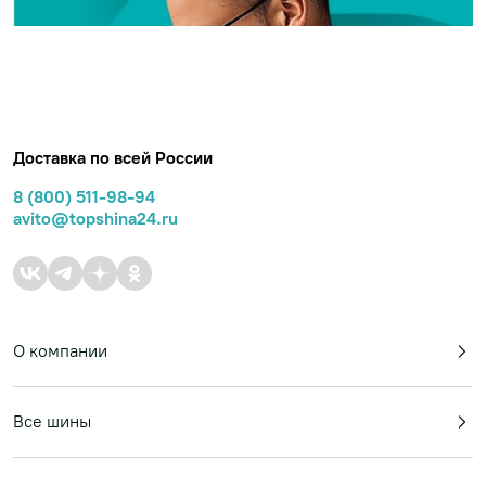
Доставка по всей России
11 складов по всей России
8 (800) 511-98-94
avito@topshina24.ru
Мы рядом с широчайшим ассортиментом в наличии
Техподдержка и Call-центр
Оперативно поможем решить ваш вопрос
О компании
Широкая география доставки
Доступная цена за доставку Курьером или в ПВЗ Яндекса
Все шины
и Сдека