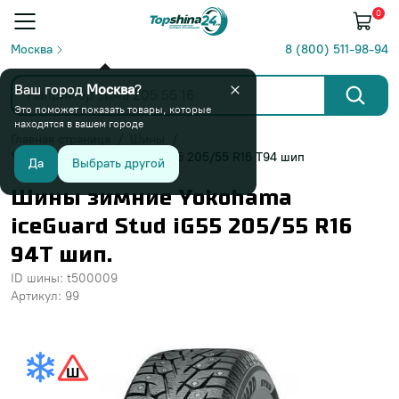
0
Москва
8 (800) 511-98-94
Ваш город
Москва
?
Это поможет показать товары, которые
находятся в вашем городе
Главная страница
Шины
Yokohama iceGuard Stud iG55 205/55 R16 T94 шип
Да
Выбрать другой
Шины зимние Yokohama
iceGuard Stud iG55 205/55 R16
94T шип.
ID шины: t500009
Артикул: 99