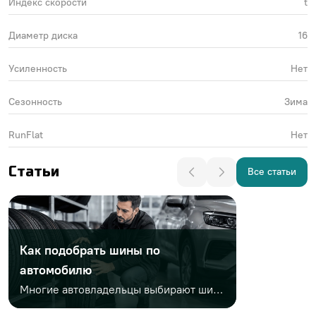
Индекс скорости
t
Диаметр диска
16
Усиленность
Нет
Сезонность
Зима
RunFlat
Нет
Статьи
Все статьи
Как подобрать шины по
автомобилю
Многие автовладельцы выбирают шины только по диаметру или цене. Но этого недостаточно. Важно учитывать заводской размер, сезонность, индексы нагрузки и скорости, тип автомобиля, стиль езды и условия эксплуатации. Неправильный выбор может привести к проблемам на дороге и дополнительным расходам.