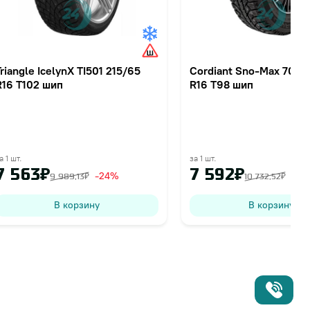
Triangle IcelynX TI501 215/65
Cordiant Sno-Max 7000
R16 T102 шип
R16 T98 шип
а 1 шт.
за 1 шт.
7 563₽
7 592₽
-24%
-29
9 989,13₽
10 732,52₽
В корзину
В корзину