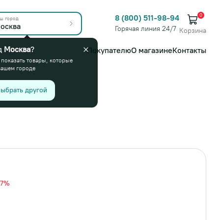
0
8 (800) 511-98-94
ш город
осква
Горячая линия 24/7
Корзина
д
Москва
?
Покупателю
О магазине
Контакты
 показать товары, которые
вашем городе
ыбрать другой
17%
%