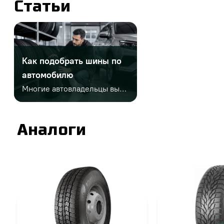
Статьи
Как подобрать шины по
автомобилю
Многие автовладельцы выбирают шины только по диаметру или цене. Но этого недостаточно. Важно учитывать заводской размер, сезонность, индексы нагрузки и скорости, тип автомобиля, стиль езды и условия эксплуатации. Неправильный выбор может привести к проблемам на дороге и дополнительным расходам.
Аналоги