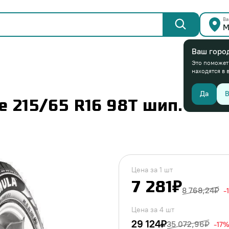
Ва
М
Ваш горо
Это поможет
находятся в 
Да
В
 215/65 R16 98T шип.
Цена за 1 шт
7 281₽
8 768,24₽
-
Цена за 4 шт
29 124₽
35 072,96₽
-17