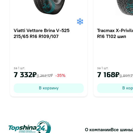
Viatti Vettore Brina V-525
Tracmax X-Privi
215/65 R16 R109/107
R16 T102 шип
за 1 шт.
за 1 шт.
7 332₽
7 168₽
-35%
11 262,12₽
9 893,2
В корзину
В ко
О компании
Все шины