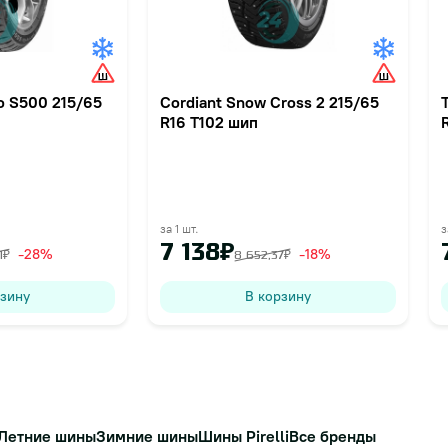
lo S500 215/65
Cordiant Snow Cross 2 215/65
R16 T102 шип
за 1 шт.
з
7 138₽
-28%
-18%
1₽
8 652,37₽
рзину
В корзину
Летние шины
Зимние шины
Шины Pirelli
Все бренды