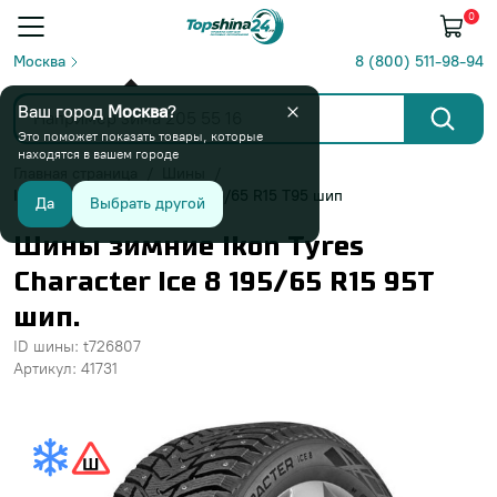
0
Москва
8 (800) 511-98-94
Ваш город
Москва
?
Это поможет показать товары, которые
находятся в вашем городе
Главная страница
Шины
Ikon Tyres Character Ice 8 195/65 R15 T95 шип
Да
Выбрать другой
Шины зимние Ikon Tyres
Character Ice 8 195/65 R15 95T
шип.
ID шины: t726807
Артикул: 41731