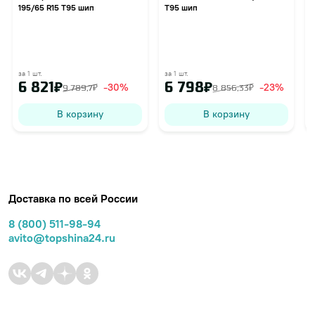
195/65 R15 T95 шип
T95 шип
за 1 шт.
за 1 шт.
з
6 821₽
6 798₽
-30%
-23%
9 789,7₽
8 856,33₽
В корзину
В корзину
Доставка по всей России
8 (800) 511-98-94
avito@topshina24.ru