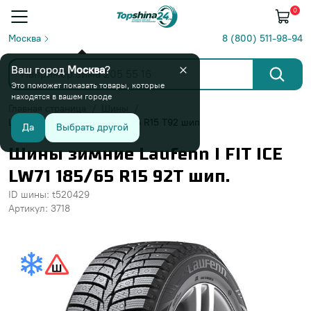
0
Москва
8 (800) 511-98-94
Ваш город
Москва
?
Это поможет показать товары, которые
находятся в вашем городе
Главная страница
Шины
Laufenn I FIT ICE LW71 185/65 R15 T92 шип
Да
Выбрать другой
Шины зимние Laufenn I FIT ICE
LW71 185/65 R15 92T шип.
ID шины: t520429
Артикул: 3718