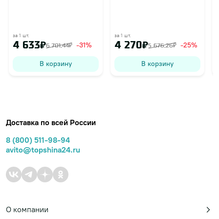
за 1 шт.
за 1 шт.
з
4 633₽
4 270₽
-31%
-25%
6 701,44₽
5 676,26₽
В корзину
В корзину
Доставка по всей России
8 (800) 511-98-94
avito@topshina24.ru
О компании