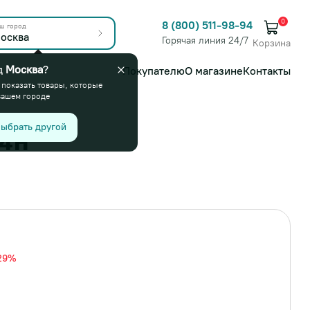
0
8 (800) 511-98-94
ш город
осква
Горячая линия 24/7
Корзина
д
Москва
?
Покупателю
О магазине
Контакты
 показать товары, которые
вашем городе
ыбрать другой
84H
29%