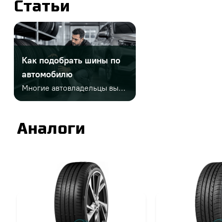
Статьи
Как подобрать шины по
автомобилю
Многие автовладельцы выбирают шины только по диаметру или цене. Но этого недостаточно. Важно учитывать заводской размер, сезонность, индексы нагрузки и скорости, тип автомобиля, стиль езды и условия эксплуатации. Неправильный выбор может привести к проблемам на дороге и дополнительным расходам.
Аналоги