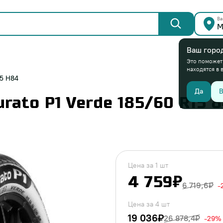
Ва
М
Ваш горо
Это поможет
находятся в 
15 H84
Да
В
urato P1 Verde 185/60 R15 
Цена за 1 шт
4 759₽
6 719,6₽
-
Цена за 4 шт
19 036₽
26 878,4₽
-29%