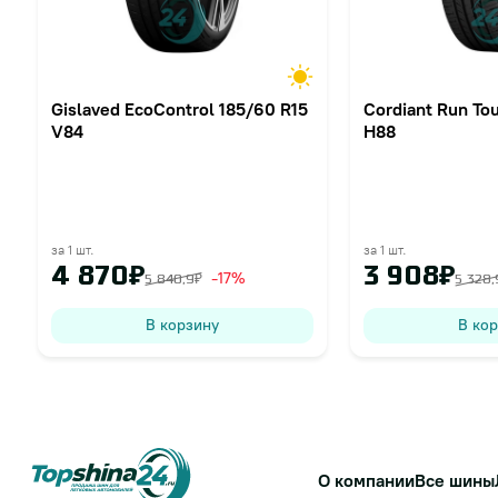
Gislaved EcoControl 185/60 R15
Cordiant Run To
V84
H88
за 1 шт.
за 1 шт.
4 870₽
3 908₽
-17%
5 840,9₽
5 328,
В корзину
В ко
О компании
Все шины