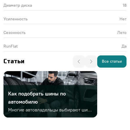
Диаметр диска
18
Усиленность
Нет
Сезонность
Лето
RunFlat
Да
Статьи
Все статьи
Как подобрать шины по
автомобилю
Многие автовладельцы выбирают шины только по диаметру или цене. Но этого недостаточно. Важно учитывать заводской размер, сезонность, индексы нагрузки и скорости, тип автомобиля, стиль езды и условия эксплуатации. Неправильный выбор может привести к проблемам на дороге и дополнительным расходам.