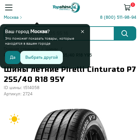
0
Москва
8 (800) 511-98-94
Ваш город
Москва
?
Это поможет показать товары, которые
находятся в вашем городе
Главная страница
Шины
Pirelli Cinturato P7 Run Flat 255/40 R18 Y95
Да
Выбрать другой
Шины летние Pirelli Cinturato P7
255/40 R18 95Y
ID шины: t514058
Артикул: 2724