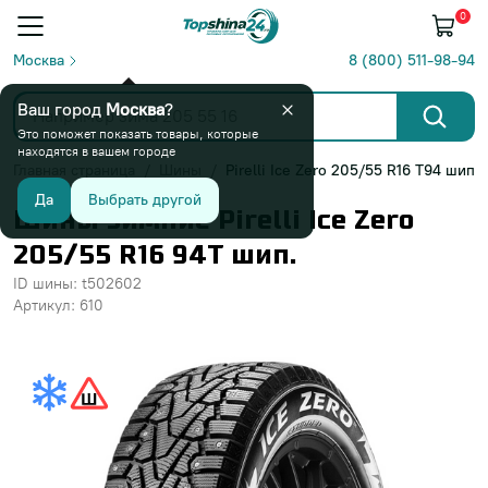
0
Москва
8 (800) 511-98-94
Ваш город
Москва
?
Это поможет показать товары, которые
находятся в вашем городе
Главная страница
Шины
Pirelli Ice Zero 205/55 R16 T94 шип
Да
Выбрать другой
Шины зимние Pirelli Ice Zero
205/55 R16 94T шип.
ID шины: t502602
Артикул: 610