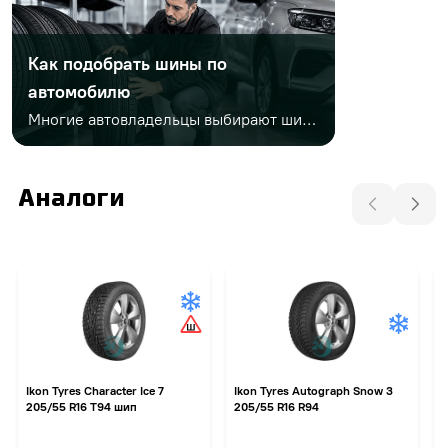
Как подобрать шины по
автомобилю
Многие автовладельцы выбирают шины только по диаметру или цене. Но этого недостаточно. Важно учитывать заводской размер, сезонность, индексы нагрузки и скорости, тип автомобиля, стиль езды и условия эксплуатации. Неправильный выбор может привести к проблемам на дороге и дополнительным расходам.
Аналоги
Ikon Tyres Character Ice 7
Ikon Tyres Autograph Snow 3
G
205/55 R16 T94 шип
205/55 R16 R94