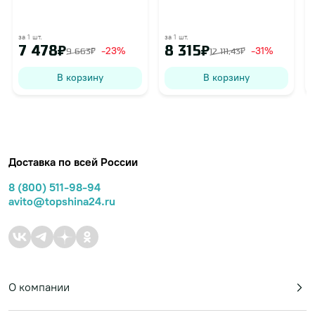
за 1 шт.
за 1 шт.
з
7 478₽
8 315₽
-23%
-31%
9 663₽
12 111,43₽
В корзину
В корзину
Доставка по всей России
8 (800) 511-98-94
avito@topshina24.ru
О компании