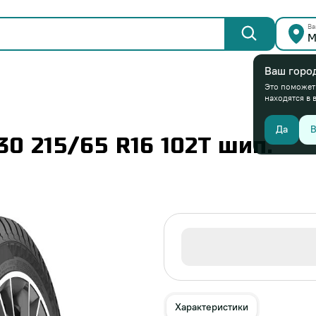
Ва
М
Ваш горо
Это поможет
находятся в 
Да
В
0 215/65 R16 102T шип.
Характеристики