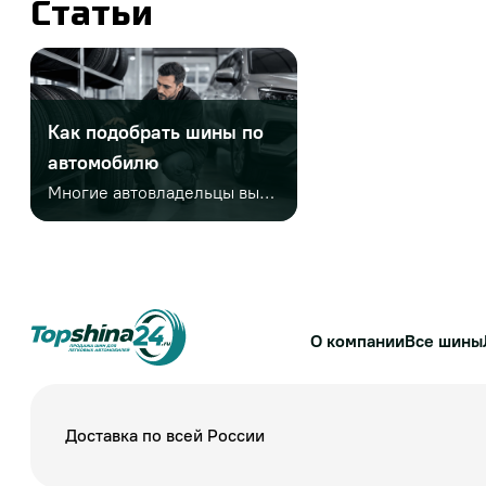
Статьи
Как подобрать шины по
автомобилю
Многие автовладельцы выбирают шины только по диаметру или цене. Но этого недостаточно. Важно учитывать заводской размер, сезонность, индексы нагрузки и скорости, тип автомобиля, стиль езды и условия эксплуатации. Неправильный выбор может привести к проблемам на дороге и дополнительным расходам.
О компании
Все шины
Доставка по всей России