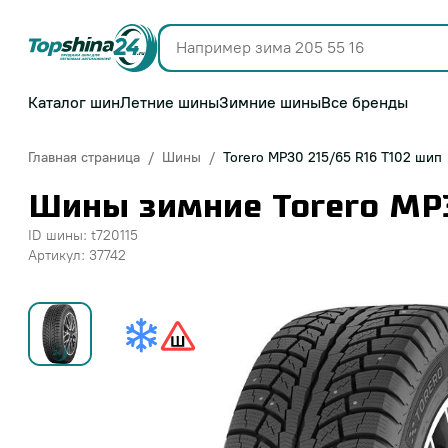
Каталог шин
Летние шины
Зимние шины
Все бренды
Главная страница
Шины
Torero MP30 215/65 R16 T102 шип
Шины зимние Torero MP3
ID шины: t720115
Артикул: 37742