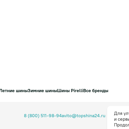
Летние шины
Зимние шины
Шины Pirelli
Все бренды
Для ул
8 (800) 511-98-94
avito@topshina24.ru
и серв
Продол