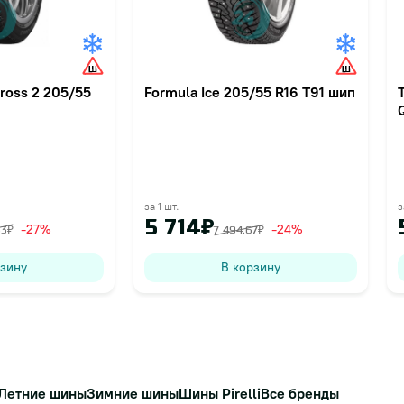
ross 2 205/55
Formula Ice 205/55 R16 T91 шип
за 1 шт.
з
5 714₽
-27%
-24%
33₽
7 494,67₽
рзину
В корзину
Летние шины
Зимние шины
Шины Pirelli
Все бренды