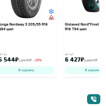
Tunga Nordway 3 205/55 R16
Gislaved Nord*Frost 20
Q94 шип
R16 T94 шип
а 1 шт.
за 1 шт.
5 544₽
6 427₽
-28%
-32
7 672,95₽
9 432,52₽
В корзину
В корзину