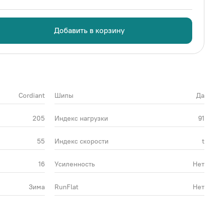
Добавить в корзину
Cordiant
Шипы
Да
205
Индекс нагрузки
91
55
Индекс скорости
t
16
Усиленность
Нет
Зима
RunFlat
Нет