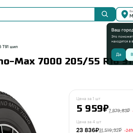
Ва
М
Ваш горо
Это поможет
находятся в 
6 T91 шип
Да
В
no-Max 7000 205/55 R16 91
Цена за 1 шт
5 959₽
7 879,83₽
Цена за 4 шт
23 836₽
31 519,32₽
-24