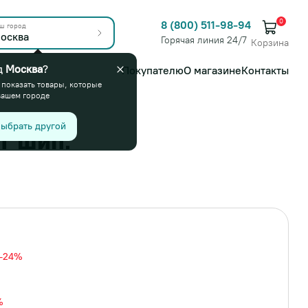
0
8 (800) 511-98-94
ш город
осква
Горячая линия 24/7
Корзина
д
Москва
?
Покупателю
О магазине
Контакты
 показать товары, которые
вашем городе
ыбрать другой
T шип.
-24%
%