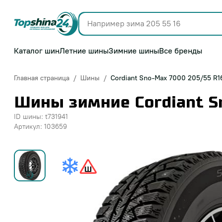
Каталог шин
Летние шины
Зимние шины
Все бренды
Главная страница
Шины
Cordiant Sno-Max 7000 205/55 R1
Шины зимние Cordiant S
ID шины: t731941
Артикул: 103659