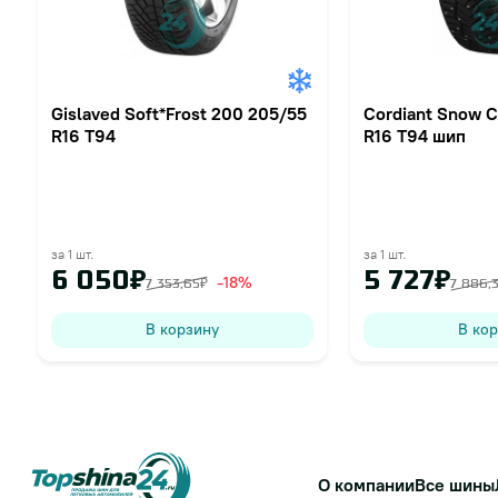
Gislaved Soft*Frost 200 205/55
Cordiant Snow C
R16 T94
R16 T94 шип
за 1 шт.
за 1 шт.
6 050₽
5 727₽
-18%
7 353,65₽
7 886,
В корзину
В ко
О компании
Все шины