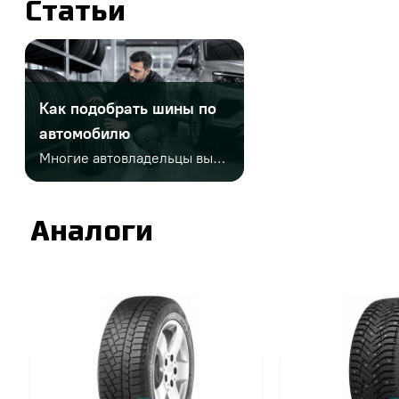
Статьи
Как подобрать шины по
автомобилю
Многие автовладельцы выбирают шины только по диаметру или цене. Но этого недостаточно. Важно учитывать заводской размер, сезонность, индексы нагрузки и скорости, тип автомобиля, стиль езды и условия эксплуатации. Неправильный выбор может привести к проблемам на дороге и дополнительным расходам.
Аналоги