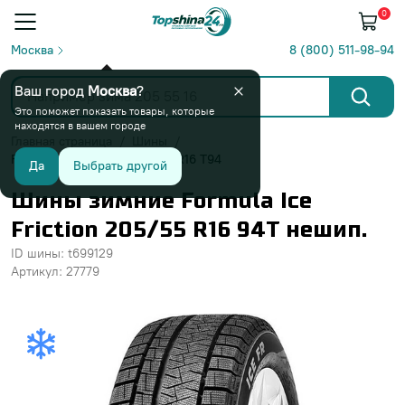
0
Москва
8 (800) 511-98-94
Ваш город
Москва
?
Это поможет показать товары, которые
находятся в вашем городе
Главная страница
Шины
Formula Ice Friction 205/55 R16 T94
Да
Выбрать другой
Шины зимние Formula Ice
Friction 205/55 R16 94T нешип.
ID шины: t699129
Артикул: 27779