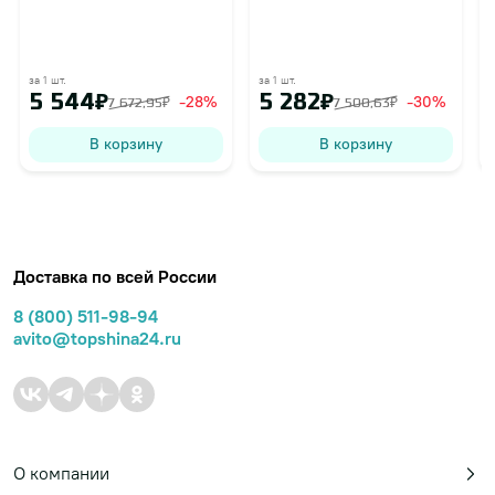
за 1 шт.
за 1 шт.
з
5 544₽
5 282₽
-28%
-30%
7 672,95₽
7 500,63₽
В корзину
В корзину
Доставка по всей России
8 (800) 511-98-94
avito@topshina24.ru
О компании